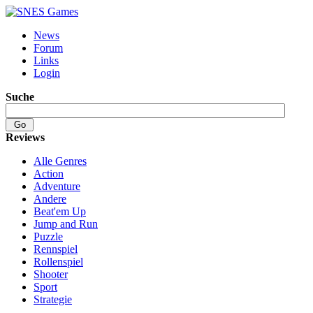
News
Forum
Links
Login
Suche
Reviews
Alle Genres
Action
Adventure
Andere
Beat'em Up
Jump and Run
Puzzle
Rennspiel
Rollenspiel
Shooter
Sport
Strategie