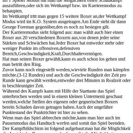
Im 1 Spieler Modus hat man die Möglichkeit einen Schaukampf
auszuführen,oder sich im Wettkampf bzw. im Karrieremodus zu
behaupten.
Im Wettkampf tritt man gegen 15 weitere Boxer an,der Wettkampf
Modus wird im K.O. System ausgetragen.Am Ende steht dir dann
George Foreman gegenüber,den es noch zu besiegen gilt.
Der Karrieremodus sieht folgend aus: man wählt auch hier einen
Boxer aus 20 verschiedenen Boxern aus,von denen jeder seine
Stärken und Schwächen hat.Jeder Boxer hat entweder mehr oder
weniger Punkte im offensiven,defensiven
Bereich,Geschwindigkeit,Kraft,Durchhaltevermögen.
Hat man seinen Boxer gewählt,kann es auch schon los gehen und
man betritt den Ring.
Zuvor kann noch eingestellt werden,wieviele Runden man kämpfen
möchte.(3-12 Runden) und auch die Geschwindigkeit der Zeit pro
Runde kann gewählt werden,entweder drei Minuten in Realzeit oder
in beschleunigter Zeit.
Während des Kampfs kann mit Hilfe der Starttaste das Spiel
unterbrochen werden und in einem kleinen Untermenü geschaut
werden,welche Stellen des eigenen oder gegnerischen Boxers
bereits Schaden davon getragen haben.Auch der ungefähre
Punktestand der Punktrichter ist hier zu sehen.
Wenn man das Spiel abbrechen möchte,kann man hier auch im
Pausenmodus das Handtuch werfen und somit das Spiel beenden.
Der Kampfbildschirm ist folgend aufgebaut:man hat die Möglichkeit