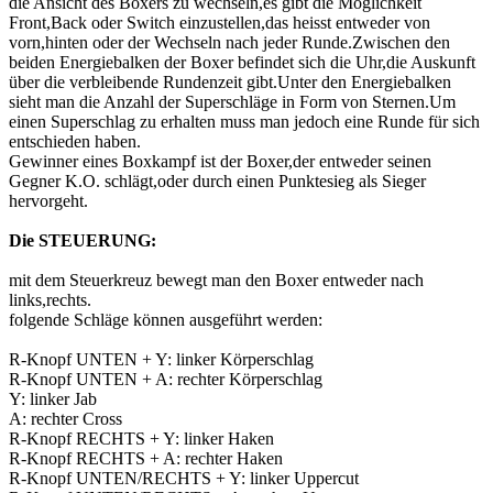
die Ansicht des Boxers zu wechseln,es gibt die Möglichkeit
Front,Back oder Switch einzustellen,das heisst entweder von
vorn,hinten oder der Wechseln nach jeder Runde.Zwischen den
beiden Energiebalken der Boxer befindet sich die Uhr,die Auskunft
über die verbleibende Rundenzeit gibt.Unter den Energiebalken
sieht man die Anzahl der Superschläge in Form von Sternen.Um
einen Superschlag zu erhalten muss man jedoch eine Runde für sich
entschieden haben.
Gewinner eines Boxkampf ist der Boxer,der entweder seinen
Gegner K.O. schlägt,oder durch einen Punktesieg als Sieger
hervorgeht.
Die STEUERUNG:
mit dem Steuerkreuz bewegt man den Boxer entweder nach
links,rechts.
folgende Schläge können ausgeführt werden:
R-Knopf UNTEN + Y: linker Körperschlag
R-Knopf UNTEN + A: rechter Körperschlag
Y: linker Jab
A: rechter Cross
R-Knopf RECHTS + Y: linker Haken
R-Knopf RECHTS + A: rechter Haken
R-Knopf UNTEN/RECHTS + Y: linker Uppercut