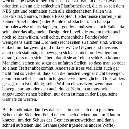
welche eine Basis in der Arktis ist. Der Aufbau all dieser Level
orientiert sich an alle schlechten Plattformerlevel, die es so seit dem
NES gibt und beinhalten auch alle klischeehaften Fallen wie
Elektrizität, Säuren, fallende Eiszapfen, Fledermäuse (dürfen ja in
keinem Spiel fehlen!) oder Pfähle und Stacheln. Ich habe ja
normalerweise nichts dagegen, irgendwie müssen ja auch Fallen da
sein, aber das allgemeine Design der Level, die zudem meist auch
noch so leer wirken, weil echte, menschliche Feinde (oder
wenigstens auch mal Drohnen) recht selten zu finden sind, wirken
einfach nur langweilig und unkreativ. Die Gegner sind meistens
auch noch stationär, sie bewegen sich also nicht und warten nur
darauf, dass man sich nähert, damit sie auf einen schießen können.
Manchmal stehen sie sogar an unfairen Stellen, so dass man so oder
so einen Treffer abbekommt. Anderseits ist es vielleicht auch gar
nicht mal so verkehrt, dass sich die meisten Gegner nicht bewegen,
denn man selbst ist auch nicht gerade viel beweglicher. Oder anders
gesagt, man ist unfähig, seine Waffen einzusetzen, wenn man sich
bewegt, springt oder sich auch duckt. Nein, man muss wie
angewurzelt stehen bleiben, nur dann ist man in der Lage, seine
Granate zu werfen.
Bei Feindkontakt läuft es daher fast immer nach dem gleichen
Schema ab: Sich dem Feind nähern, sich ducken und am Hintern
kratzen, um den Schuss des Gegners auszuweichen und dann
schnell aufstehen und Granate (oder irgendeine andere Waffe)