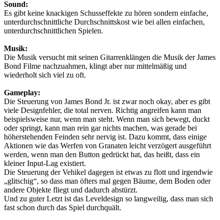
Sound:
Es gibt keine knackigen Schusseffekte zu hören sondern einfache,
unterdurchschnittliche Durchschnittskost wie bei allen einfachen,
unterdurchschnittlichen Spielen.
Musik:
Die Musik versucht mit seinen Gitarrenklängen die Musik der James
Bond Filme nachzuahmen, klingt aber nur mittelmäßig und
wiederholt sich viel zu oft.
Gameplay:
Die Steuerung von James Bond Jr. ist zwar noch okay, aber es gibt
viele Designfehler, die total nerven. Richtig angreifen kann man
beispielsweise nur, wenn man steht. Wenn man sich bewegt, duckt
oder springt, kann man rein gar nichts machen, was gerade bei
höherstehenden Feinden sehr nervig ist. Dazu kommt, dass einige
Aktionen wie das Werfen von Granaten leicht verzögert ausgeführt
werden, wenn man den Button gedrückt hat, das heißt, dass ein
kleiner Input-Lag existiert.
Die Steuerung der Vehikel dagegen ist etwas zu flott und irgendwie
„glitschig“, so dass man öfters mal gegen Bäume, dem Boden oder
andere Objekte fliegt und dadurch abstürzt.
Und zu guter Letzt ist das Leveldesign so langweilig, dass man sich
fast schon durch das Spiel durchquält.