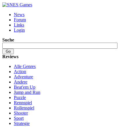
News
Forum
Links
Login
Suche
Reviews
Alle Genres
Action
Adventure
Andere
Beat'em Up
Jump and Run
Puzzle
Rennspiel
Rollenspiel
Shooter
Sport
Strategie