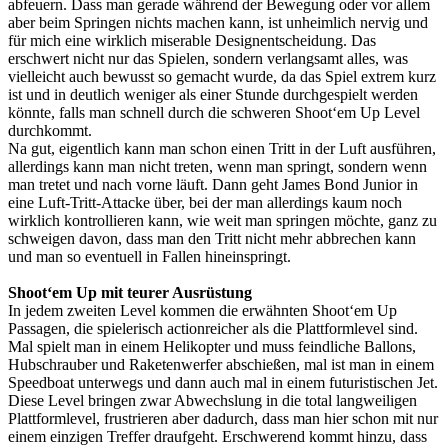
abfeuern. Dass man gerade während der Bewegung oder vor allem
aber beim Springen nichts machen kann, ist unheimlich nervig und
für mich eine wirklich miserable Designentscheidung. Das
erschwert nicht nur das Spielen, sondern verlangsamt alles, was
vielleicht auch bewusst so gemacht wurde, da das Spiel extrem kurz
ist und in deutlich weniger als einer Stunde durchgespielt werden
könnte, falls man schnell durch die schweren Shoot‘em Up Level
durchkommt.
Na gut, eigentlich kann man schon einen Tritt in der Luft ausführen,
allerdings kann man nicht treten, wenn man springt, sondern wenn
man tretet und nach vorne läuft. Dann geht James Bond Junior in
eine Luft-Tritt-Attacke über, bei der man allerdings kaum noch
wirklich kontrollieren kann, wie weit man springen möchte, ganz zu
schweigen davon, dass man den Tritt nicht mehr abbrechen kann
und man so eventuell in Fallen hineinspringt.
Shoot‘em Up mit teurer Ausrüstung
In jedem zweiten Level kommen die erwähnten Shoot‘em Up
Passagen, die spielerisch actionreicher als die Plattformlevel sind.
Mal spielt man in einem Helikopter und muss feindliche Ballons,
Hubschrauber und Raketenwerfer abschießen, mal ist man in einem
Speedboat unterwegs und dann auch mal in einem futuristischen Jet.
Diese Level bringen zwar Abwechslung in die total langweiligen
Plattformlevel, frustrieren aber dadurch, dass man hier schon mit nur
einem einzigen Treffer draufgeht. Erschwerend kommt hinzu, dass