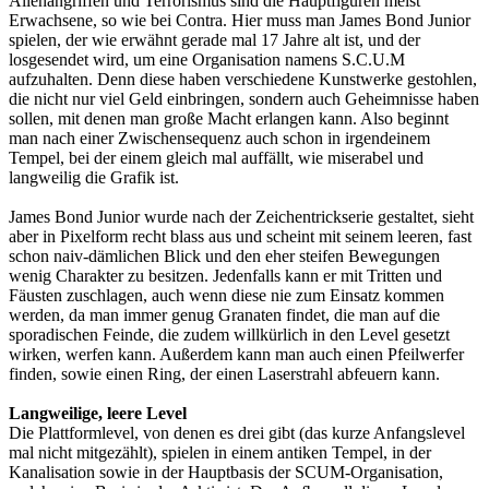
Alienangriffen und Terrorismus sind die Hauptfiguren meist
Erwachsene, so wie bei Contra. Hier muss man James Bond Junior
spielen, der wie erwähnt gerade mal 17 Jahre alt ist, und der
losgesendet wird, um eine Organisation namens S.C.U.M
aufzuhalten. Denn diese haben verschiedene Kunstwerke gestohlen,
die nicht nur viel Geld einbringen, sondern auch Geheimnisse haben
sollen, mit denen man große Macht erlangen kann. Also beginnt
man nach einer Zwischensequenz auch schon in irgendeinem
Tempel, bei der einem gleich mal auffällt, wie miserabel und
langweilig die Grafik ist.
James Bond Junior wurde nach der Zeichentrickserie gestaltet, sieht
aber in Pixelform recht blass aus und scheint mit seinem leeren, fast
schon naiv-dämlichen Blick und den eher steifen Bewegungen
wenig Charakter zu besitzen. Jedenfalls kann er mit Tritten und
Fäusten zuschlagen, auch wenn diese nie zum Einsatz kommen
werden, da man immer genug Granaten findet, die man auf die
sporadischen Feinde, die zudem willkürlich in den Level gesetzt
wirken, werfen kann. Außerdem kann man auch einen Pfeilwerfer
finden, sowie einen Ring, der einen Laserstrahl abfeuern kann.
Langweilige, leere Level
Die Plattformlevel, von denen es drei gibt (das kurze Anfangslevel
mal nicht mitgezählt), spielen in einem antiken Tempel, in der
Kanalisation sowie in der Hauptbasis der SCUM-Organisation,