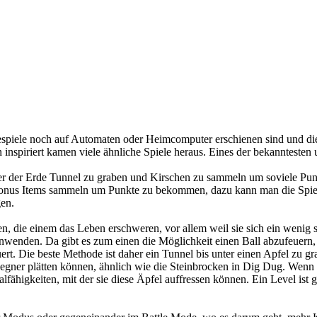
despiele noch auf Automaten oder Heimcomputer erschienen sind und di
inspiriert kamen viele ähnliche Spiele heraus. Eines der bekanntesten 
nter der Erde Tunnel zu graben und Kirschen zu sammeln um soviele P
Bonus Items sammeln um Punkte zu bekommen, dazu kann man die Spiel
en.
en, die einem das Leben erschweren, vor allem weil sie sich ein weni
anwenden. Da gibt es zum einen die Möglichkeit einen Ball abzufeuern
uert. Die beste Methode ist daher ein Tunnel bis unter einen Apfel zu 
Gegner plätten können, ähnlich wie die Steinbrocken in Dig Dug. Wenn 
ähigkeiten, mit der sie diese Äpfel auffressen können. Ein Level ist g