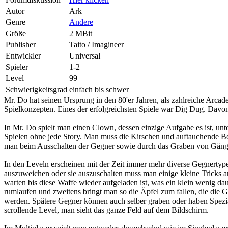
Autor
Ark
Genre
Andere
Größe
2 MBit
Publisher
Taito / Imagineer
Entwickler
Universal
Spieler
1-2
Level
99
Schwierigkeitsgrad
einfach bis schwer
Mr. Do hat seinen Ursprung in den 80'er Jahren, als zahlreiche Arca
Spielkonzepten. Eines der erfolgreichsten Spiele war Dig Dug. Davon 
In Mr. Do spielt man einen Clown, dessen einzige Aufgabe es ist, u
Spielen ohne jede Story. Man muss die Kirschen und auftauchende 
man beim Ausschalten der Gegner sowie durch das Graben von Gäng
In den Leveln erscheinen mit der Zeit immer mehr diverse Gegnertyp
auszuweichen oder sie auszuschalten muss man einige kleine Tricks 
warten bis diese Waffe wieder aufgeladen ist, was ein klein wenig da
rumlaufen und zweitens bringt man so die Äpfel zum fallen, die die 
werden. Spätere Gegner können auch selber graben oder haben Spezialf
scrollende Level, man sieht das ganze Feld auf dem Bildschirm.