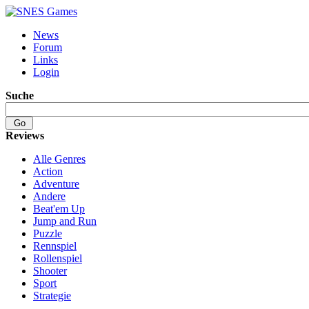
News
Forum
Links
Login
Suche
Reviews
Alle Genres
Action
Adventure
Andere
Beat'em Up
Jump and Run
Puzzle
Rennspiel
Rollenspiel
Shooter
Sport
Strategie