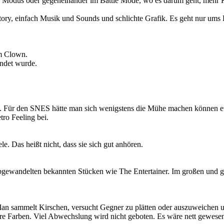
 Modus oder gegeneinander im Battle Mode, wo es darum geht, mehr Kir
ory, einfach Musik und Sounds und schlichte Grafik. Es geht nur ums 
em Clown.
endet wurde.
 Für den SNES hätte man sich wenigstens die Mühe machen können etwas n
ro Feeling bei.
le. Das heißt nicht, dass sie sich gut anhören.
 abgewandelten bekannten Stücken wie The Entertainer. Im großen und g
 Man sammelt Kirschen, versucht Gegner zu plätten oder auszuweichen 
re Farben. Viel Abwechslung wird nicht geboten. Es wäre nett gewesen