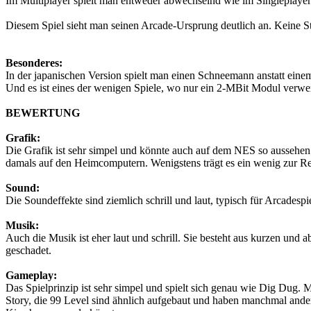
Im Multiplayer spielt man entweder abwechselnd wie im Singleplayer
Diesem Spiel sieht man seinen Arcade-Ursprung deutlich an. Keine St
Besonderes:
In der japanischen Version spielt man einen Schneemann anstatt ein
Und es ist eines der wenigen Spiele, wo nur ein 2-MBit Modul verw
BEWERTUNG
Grafik:
Die Grafik ist sehr simpel und könnte auch auf dem NES so aussehen.
damals auf den Heimcomputern. Wenigstens trägt es ein wenig zur Ret
Sound:
Die Soundeffekte sind ziemlich schrill und laut, typisch für Arcadespie
Musik:
Auch die Musik ist eher laut und schrill. Sie besteht aus kurzen und
geschadet.
Gameplay:
Das Spielprinzip ist sehr simpel und spielt sich genau wie Dig Dug.
Story, die 99 Level sind ähnlich aufgebaut und haben manchmal ande