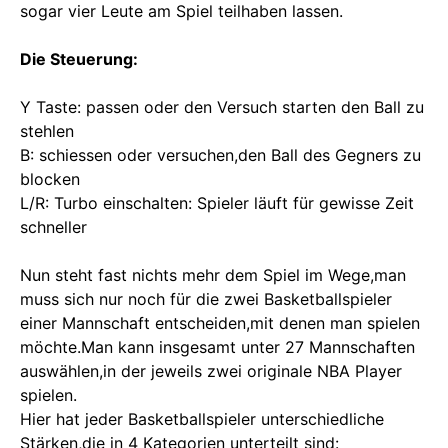
sogar vier Leute am Spiel teilhaben lassen.
Die Steuerung:
Y Taste: passen oder den Versuch starten den Ball zu
stehlen
B: schiessen oder versuchen,den Ball des Gegners zu
blocken
L/R: Turbo einschalten: Spieler läuft für gewisse Zeit
schneller
Nun steht fast nichts mehr dem Spiel im Wege,man
muss sich nur noch für die zwei Basketballspieler
einer Mannschaft entscheiden,mit denen man spielen
möchte.Man kann insgesamt unter 27 Mannschaften
auswählen,in der jeweils zwei originale NBA Player
spielen.
Hier hat jeder Basketballspieler unterschiedliche
Stärken,die in 4 Kategorien unterteilt sind: