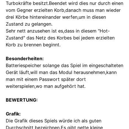
Turbokräfte besitzt.Beendet wird dies nur durch einen
vom Gegner erzielten Korb,danach muss man wieder
drei Körbe hintereinander werfen,um in diesen
Zustand zu gelangen.
Sehr nett anzusehen ist es,dass in diesem "Hot-
Zustand" das Netz des Korbes bei jedem erzielten
Korb zu brennen beginnt.
Besonderheiten:
Batteriespeicher solange das Spiel im eingeschalteten
Gerät läuft,will man das Modul herausnehmen,kann
man mit einem Passwort später dort
weiterspielen,wo man aufgehört hat.
BEWERTUNG:
Grafik:
Die Grafik dieses Spiels würde ich als guten
Durchschnitt bezeichnen,Es gibt nette kleine