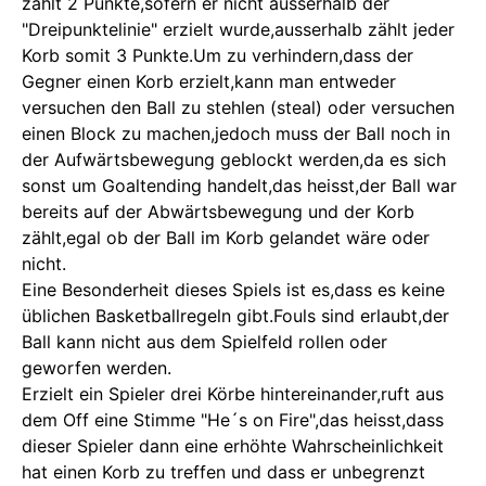
zählt 2 Punkte,sofern er nicht ausserhalb der
"Dreipunktelinie" erzielt wurde,ausserhalb zählt jeder
Korb somit 3 Punkte.Um zu verhindern,dass der
Gegner einen Korb erzielt,kann man entweder
versuchen den Ball zu stehlen (steal) oder versuchen
einen Block zu machen,jedoch muss der Ball noch in
der Aufwärtsbewegung geblockt werden,da es sich
sonst um Goaltending handelt,das heisst,der Ball war
bereits auf der Abwärtsbewegung und der Korb
zählt,egal ob der Ball im Korb gelandet wäre oder
nicht.
Eine Besonderheit dieses Spiels ist es,dass es keine
üblichen Basketballregeln gibt.Fouls sind erlaubt,der
Ball kann nicht aus dem Spielfeld rollen oder
geworfen werden.
Erzielt ein Spieler drei Körbe hintereinander,ruft aus
dem Off eine Stimme "He´s on Fire",das heisst,dass
dieser Spieler dann eine erhöhte Wahrscheinlichkeit
hat einen Korb zu treffen und dass er unbegrenzt