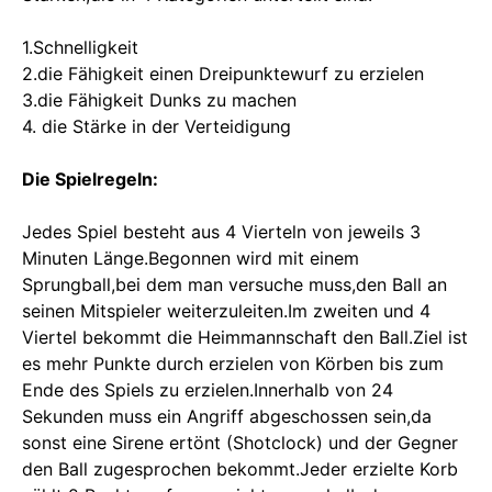
1.Schnelligkeit
2.die Fähigkeit einen Dreipunktewurf zu erzielen
3.die Fähigkeit Dunks zu machen
4. die Stärke in der Verteidigung
Die Spielregeln:
Jedes Spiel besteht aus 4 Vierteln von jeweils 3
Minuten Länge.Begonnen wird mit einem
Sprungball,bei dem man versuche muss,den Ball an
seinen Mitspieler weiterzuleiten.Im zweiten und 4
Viertel bekommt die Heimmannschaft den Ball.Ziel ist
es mehr Punkte durch erzielen von Körben bis zum
Ende des Spiels zu erzielen.Innerhalb von 24
Sekunden muss ein Angriff abgeschossen sein,da
sonst eine Sirene ertönt (Shotclock) und der Gegner
den Ball zugesprochen bekommt.Jeder erzielte Korb