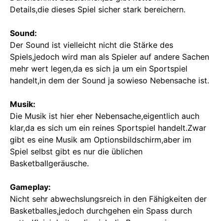
Details,die dieses Spiel sicher stark bereichern.
Sound:
Der Sound ist vielleicht nicht die Stärke des
Spiels,jedoch wird man als Spieler auf andere Sachen
mehr wert legen,da es sich ja um ein Sportspiel
handelt,in dem der Sound ja sowieso Nebensache ist.
Musik:
Die Musik ist hier eher Nebensache,eigentlich auch
klar,da es sich um ein reines Sportspiel handelt.Zwar
gibt es eine Musik am Optionsbildschirm,aber im
Spiel selbst gibt es nur die üblichen
Basketballgeräusche.
Gameplay:
Nicht sehr abwechslungsreich in den Fähigkeiten der
Basketballes,jedoch durchgehen ein Spass durch