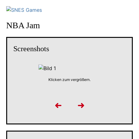
NBA Jam
Screenshots
Klicken zum vergrößern.