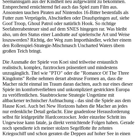
Seemannsgarn aus der Kindheit neu aufgewärmt zu bekommen.
Entsprechend ernüchternd fiel auch das Spiel zum Film aus.
Ansonsten tauchen Piraten auf Nintendos 16-Bitter bestenfalls als
Futter zum Verprügeln, Abschießen oder Draufspringen auf, siehe
Goof Troop, Ghoul Patrol oder natürlich Hook. So richtige
Seefahrerabenteuer sind auf dem SNES hingegen rar. Was bleibt
also, um den Status einer Landratte auf spielerische Art und Weise
loszuwerden? Richtig, der Weg zum Importhändler, welcher einem
den Rollenspiel-Strategie-Mischmasch Uncharted Waters übern
großen Teich bringt.
Die Ausmaße der Spiele von Koei sind teilweise erstaunlich
realistisch, komplex, furztrocken präsentiert und mindestens
unzugänglich. Titel wie "PTO" oder die "Romance Of The Three
Kingdoms" Reihe nehmen derart abstruse Formen an, dass die
Macher nicht einmal im Traum daran dachten, auch nur eines dieser
Spiele im komfortverliebten und unkompliziert gestrickten Europa
zu veröffentlichen. Staubtrockene Strategie Ungetüme mit
altbackener technischer Aufmachung - das sind die Spiele aus dem
Hause Koei. Auch bei New Horizons haben die Macher an jedes
nur erdenkliche Detail gedacht. Eine gnadenlose Herausforderung
selbst für leidgeprüfte Hardcorezocker. Jeder einzelne Schritt ins
Ungewisse kann fatale, ja direkt vernichtende Folgen haben. Gerade
noch spendierte ich meiner stolzen Segelflotte ihr zehntes
Kriegsschiff und schon geraten die Deppen auf hoher See in einen