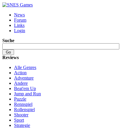
News
Forum
Links
Login
Suche
Reviews
Alle Genres
Action
Adventure
Andere
Beat'em Up
Jump and Run
Puzzle
Rennspiel
Rollenspiel
Shooter
Sport
Strategie