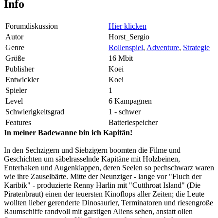
Info
Forumdiskussion
Hier klicken
Autor
Horst_Sergio
Genre
Rollenspiel
,
Adventure
,
Strategie
Größe
16 Mbit
Publisher
Koei
Entwickler
Koei
Spieler
1
Level
6 Kampagnen
Schwierigkeitsgrad
1 - schwer
Features
Batteriespeicher
In meiner Badewanne bin ich Kapitän!
In den Sechzigern und Siebzigern boomten die Filme und
Geschichten um säbelrasselnde Kapitäne mit Holzbeinen,
Enterhaken und Augenklappen, deren Seelen so pechschwarz waren
wie ihre Zauselbärte. Mitte der Neunziger - lange vor "Fluch der
Karibik" - produzierte Renny Harlin mit "Cutthroat Island" (Die
Piratenbraut) einen der teuersten Kinoflops aller Zeiten; die Leute
wollten lieber gerenderte Dinosaurier, Terminatoren und riesengroße
Raumschiffe randvoll mit garstigen Aliens sehen, anstatt ollen