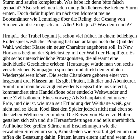
Sturm und saufen komplett ab. Was habe ich denn bitte falsch
gemacht? Also schnell neu laden und glücklicherweise keinen Sturm
ernten. Doch dafür hüpfen im nächsten Moment meine
Bootsmänner wie Lemminge über die Reling; der Gesang von
Sirenen zieht sie magisch an... Alter! Echt jetzt? Was denn noch!?
Hrmpf... der Trubel beginnt ja schon viel früher. In einem beliebigen
Rollenspiel westlicher Prägung hat man anfangs noch die Qual der
Wahl, welcher Klasse ein neuer Charakter angehören soll. In New
Horizons beginnt der Spieleinstieg mit der Wahl der Hauptfigur. Es
gibt sechs unterschiedliche Protagonisten, die allesamt eine
individuelle Geschichte erleben. Heutzutage würde man von sechs
verschiedenen Kampagnen sprechen und direkt den erhöhten
Wiederspielwert loben. Die sechs Charaktere gehören einer von
insgesamt drei Klassen an. Es gibt Piraten, Händler und Abenteurer.
Somit führt man bevorzugt entweder Kriegsschiffe ins Gefecht,
kommandiert eine Handelsflotte oder entdeckt Weltwunder und
neue Zivilisationen. Eines vorweg: Als Schauplatz dient unsere
Erde, und die ist, wie man seit Erfindung der Weltkarte weiß, gar
nicht mal so klein. Koei lässt den Spieler jedoch nicht mal eben so
die sieben Weltmeere erkunden. Die Reisen von Hafen zu Hafen
gestalten sich zäh und die Herausforderungen sind teils unerbittlich.
Auf hoher See greifen Stürme und Erscheinungen wie die
erwähnten Sirenen um sich, Krankheiten wie Skorbut gehen um und
raffen die Besatzung dahin, Piraten lauern einem auf und wenn das