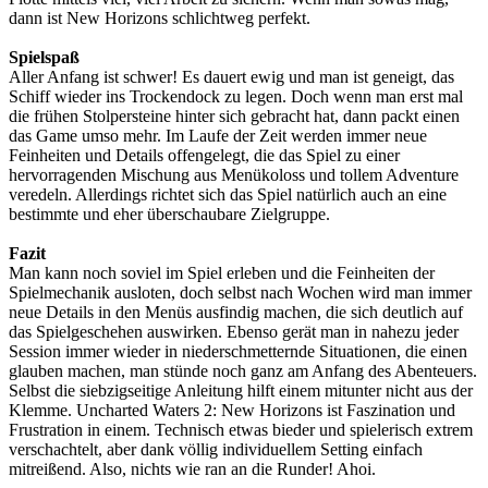
dann ist New Horizons schlichtweg perfekt.
Spielspaß
Aller Anfang ist schwer! Es dauert ewig und man ist geneigt, das
Schiff wieder ins Trockendock zu legen. Doch wenn man erst mal
die frühen Stolpersteine hinter sich gebracht hat, dann packt einen
das Game umso mehr. Im Laufe der Zeit werden immer neue
Feinheiten und Details offengelegt, die das Spiel zu einer
hervorragenden Mischung aus Menükoloss und tollem Adventure
veredeln. Allerdings richtet sich das Spiel natürlich auch an eine
bestimmte und eher überschaubare Zielgruppe.
Fazit
Man kann noch soviel im Spiel erleben und die Feinheiten der
Spielmechanik ausloten, doch selbst nach Wochen wird man immer
neue Details in den Menüs ausfindig machen, die sich deutlich auf
das Spielgeschehen auswirken. Ebenso gerät man in nahezu jeder
Session immer wieder in niederschmetternde Situationen, die einen
glauben machen, man stünde noch ganz am Anfang des Abenteuers.
Selbst die siebzigseitige Anleitung hilft einem mitunter nicht aus der
Klemme. Uncharted Waters 2: New Horizons ist Faszination und
Frustration in einem. Technisch etwas bieder und spielerisch extrem
verschachtelt, aber dank völlig individuellem Setting einfach
mitreißend. Also, nichts wie ran an die Runder! Ahoi.