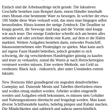
Einfach sind die Arbeitsaufträge nicht gerade. Die lukrativen
Geschäfte bestehen zum Beispiel darin, einem Händler innerhalb
eines Monats eine bestimmte Ware zu besorgen. In welcher der etwa
100 Städte diese Ware verkauft wird, das muss man hingegen selbst
herausfinden. Hinzu kommt der stetige Zeitdruck: Die Deadline ist
knapp gesetzt, die Seewege sind lang und die Vorräte sind knapp
wie auch teuer. Der emsige Entdecker schreibt sich am besten alles
nebenher auf oder zeichnet direkt eine Karte, auf dem er die Häfen
markiert. Weitere Aufgaben bestehen darin, entweder Postschiff,
Inkassounternehmen oder Piratenjäger zu spielen. Man kann auch
auf eigene Faust Handel betreiben, jedoch gestaltet es sich
schwierig, die zig verschiedenen Handelsgüter günstig zu kaufen
und teuer zu verkaufen, zumal die Waren je nach Herrscherregion
versteuert werden müssen. Eine weitere Methode, um Geld zu
verdienen: Black Jack - risikoreich, aber unter Umständen extrem
lukrativ.
New Horizons fährt grundlegend ein ungeahnt detailverliebtes
Gameplay auf. Dutzende Menüs und Tabellen überfordern einen
und wollen emsig studiert werden. Arbeiter wollen eingestellt
werden und Aufgaben erteilt bekommen, es müssen stets Gehälter
und Nahrungsrationen überdacht und festgelegt werden. Man kann
diverse Schiffsmodelle kaufen, beliebig pimpen und Rabatz machen.
Die Möglichkeiten sind zahlreich und nahezu unerschöpflich.