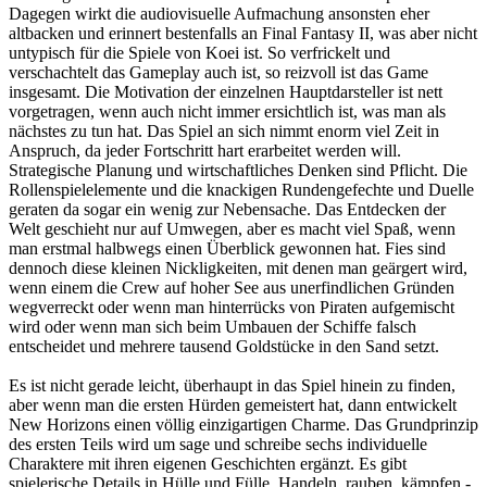
Dagegen wirkt die audiovisuelle Aufmachung ansonsten eher
altbacken und erinnert bestenfalls an Final Fantasy II, was aber nicht
untypisch für die Spiele von Koei ist. So verfrickelt und
verschachtelt das Gameplay auch ist, so reizvoll ist das Game
insgesamt. Die Motivation der einzelnen Hauptdarsteller ist nett
vorgetragen, wenn auch nicht immer ersichtlich ist, was man als
nächstes zu tun hat. Das Spiel an sich nimmt enorm viel Zeit in
Anspruch, da jeder Fortschritt hart erarbeitet werden will.
Strategische Planung und wirtschaftliches Denken sind Pflicht. Die
Rollenspielelemente und die knackigen Rundengefechte und Duelle
geraten da sogar ein wenig zur Nebensache. Das Entdecken der
Welt geschieht nur auf Umwegen, aber es macht viel Spaß, wenn
man erstmal halbwegs einen Überblick gewonnen hat. Fies sind
dennoch diese kleinen Nickligkeiten, mit denen man geärgert wird,
wenn einem die Crew auf hoher See aus unerfindlichen Gründen
wegverreckt oder wenn man hinterrücks von Piraten aufgemischt
wird oder wenn man sich beim Umbauen der Schiffe falsch
entscheidet und mehrere tausend Goldstücke in den Sand setzt.
Es ist nicht gerade leicht, überhaupt in das Spiel hinein zu finden,
aber wenn man die ersten Hürden gemeistert hat, dann entwickelt
New Horizons einen völlig einzigartigen Charme. Das Grundprinzip
des ersten Teils wird um sage und schreibe sechs individuelle
Charaktere mit ihren eigenen Geschichten ergänzt. Es gibt
spielerische Details in Hülle und Fülle. Handeln, rauben, kämpfen -