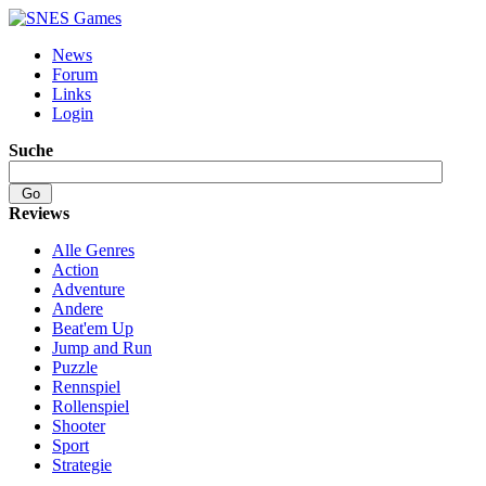
News
Forum
Links
Login
Suche
Reviews
Alle Genres
Action
Adventure
Andere
Beat'em Up
Jump and Run
Puzzle
Rennspiel
Rollenspiel
Shooter
Sport
Strategie