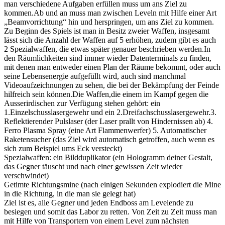
man verschiedene Aufgaben erfüllen muss um ans Ziel zu
kommen.Ab und an muss man zwischen Leveln mit Hilfe einer Art
„Beamvorrichtung“ hin und herspringen, um ans Ziel zu kommen.
Zu Beginn des Spiels ist man in Besitz zweier Waffen, insgesamt
lässt sich die Anzahl der Waffen auf 5 erhöhen, zudem gibt es auch
2 Spezialwaffen, die etwas später genauer beschrieben werden.In
den Räumlichkeiten sind immer wieder Datenterminals zu finden,
mit denen man entweder einen Plan der Räume bekommt, oder auch
seine Lebensenergie aufgefüllt wird, auch sind manchmal
Videoaufzeichnungen zu sehen, die bei der Bekämpfung der Feinde
hilfreich sein können.Die Waffen,die einem im Kampf gegen die
Ausserirdischen zur Verfügung stehen gehört: ein
1.Einzelschusslasergewehr und ein 2.Dreifachschusslasergewehr.3.
Reflektierender Pulslaser (der Laser prallt von Hindernissen ab) 4.
Ferro Plasma Spray (eine Art Flammenwerfer) 5. Automatischer
Raketensucher (das Ziel wird automatisch getroffen, auch wenn es
sich zum Beispiel ums Eck versteckt)
Spezialwaffen: ein Bildduplikator (ein Hologramm deiner Gestalt,
das Gegner täuscht und nach einer gewissen Zeit wieder
verschwindet)
Getimte Richtungsmine (nach einigen Sekunden explodiert die Mine
in die Richtung, in die man sie gelegt hat)
Ziel ist es, alle Gegner und jeden Endboss am Levelende zu
besiegen und somit das Labor zu retten. Von Zeit zu Zeit muss man
mit Hilfe von Transportern von einem Level zum nächsten