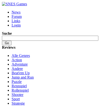
News
Forum
Links
Login
Suche
Reviews
Alle Genres
Action
Adventure
Andere
Beat'em Up
Jump and Run
Puzzle
Rennspiel
Rollenspiel
Shooter
Sport
Strategie