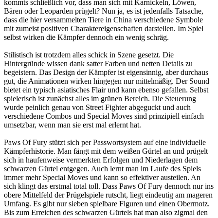
kommts schließlich vor, dass man sich mit Karnickeln, Löwen,
Bären oder Leoparden prügelt? Nun ja, es ist jedenfalls Tatsache,
dass die hier versammelten Tiere in China verschiedene Symbole
mit zumeist positiven Charaktereigenschaften darstellen. Im Spiel
selbst wirken die Kämpfer dennoch ein wenig schräg.
Stilistisch ist trotzdem alles schick in Szene gesetzt. Die
Hintergründe wissen dank satter Farben und netten Details zu
begeistern. Das Design der Kämpfer ist eigensinnig, aber durchaus
gut, die Animationen wirken hingegen nur mittelmäßig. Der Sound
bietet ein typisch asiatisches Flair und kann ebenso gefallen. Selbst
spielerisch ist zunächst alles im grünen Bereich. Die Steuerung
wurde peinlich genau von Street Fighter abgeguckt und auch
verschiedene Combos und Special Moves sind prinzipiell einfach
umsetzbar, wenn man sie erst mal erlernt hat.
Paws Of Fury stützt sich per Passwortsystem auf eine individuelle
Kämpferhistorie. Man fängt mit dem weißen Gürtel an und prügelt
sich in haufenweise vermerkten Erfolgen und Niederlagen dem
schwarzen Gürtel entgegen. Auch lernt man im Laufe des Spiels
immer mehr Special Moves und kann so effektiver austeilen. An
sich klingt das erstmal total toll. Dass Paws Of Fury dennoch nur ins
obere Mittelfeld der Prügelspiele rutscht, liegt eindeutig am mageren
Umfang. Es gibt nur sieben spielbare Figuren und einen Obermotz.
Bis zum Erreichen des schwarzen Gürtels hat man also zigmal den