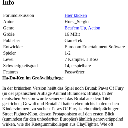
Info
Forumdiskussion
Hier klicken
Autor
Horst_Sergio
Genre
Beat'em Up
,
Action
Größe
16 MBit
Publisher
GameTek
Entwickler
Eurocom Entertainment Software
Spieler
1-2
Level
7 Kämpfer, 1 Boss
Schwierigkeitsgrad
14, erspielbare
Features
Passwörter
Ha-Do-Ken im Großwildgehege
.
In der britischen Version heißt das Spiel noch Brutal: Paws Of Fury
(in der japanischen Auflage Animal Buranden: Brutal). In der
deutschen Version wurde seinerzeit das Brutal aus dem Titel
gestrichen; Gewalt und Brutalität hatten eben nichts in deutschen
Kinderzimmern zu suchen. Paws Of Fury ist ein mittelprächtiger
Street Fighter-Klon, dessen Protagonisten auf den ersten Blick
(zumindest für den unbedarften Europäer) ähnlich genreveräppelnd
wirken, wie die Knetgummikollegen aus ClayFighter. Wie oft