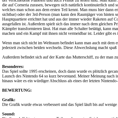
der verschiedene Planeten und auch Feinde zu sehen sind. Man kann z
die auf Corneria zurasen, bewegen sich natürlich kontinuierlich und s
welches man schon aus dem ersten Teil kennt. Man muss hier dann ent
sichtbar) oder der 3rd-Person (man kann den Raumjäger von hinten se
Hauptquartiere errichtet hat und aus der immer wieder Raketen auf C
ausgefallen ist. Außerdem spielt sich das immer nach dem gleichen Pr
Kämpfer transformieren lässt. Hat man alle Schalter betätigt, kann m
machen und ein Kampf mit ihnen nicht vermeidbar ist. Leider gibt es
Wenn man sich nicht im Weltraum befindet kann man auch mit dem er
jederzeit zwischen beiden wechseln. Diese Abwechslung macht spaß v
Außerdem befindet sich auf der Karte das Mutterschiff, zu der man z
Besonderes:
Das Spiel sollte 1995 erscheinen, doch dann wurde es plötzlich gecan
Launch des Nintendo 64 so kurz bevorstand. Meiner Meinung nach ist 
hinaus wäre es ein würdiger Abschluss als eines der letzten Ninten
BEWERTUNG:
Grafik:
Die Grafik wurde etwas verbessert und das Spiel läuft bis auf wenig
Sound: