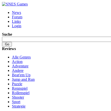
News
Forum
Links
Login
Suche
Reviews
Alle Genres
Action
Adventure
Andere
Beat'em Up
Jump and Run
Puzzle
Rennspiel
Rollenspiel
Shooter
Sport
Strategie