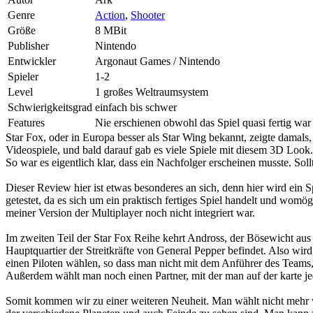
Genre
Action
,
Shooter
Größe
8 MBit
Publisher
Nintendo
Entwickler
Argonaut Games / Nintendo
Spieler
1-2
Level
1 großes Weltraumsystem
Schwierigkeitsgrad
einfach bis schwer
Features
Nie erschienen obwohl das Spiel quasi fertig war
Star Fox, oder in Europa besser als Star Wing bekannt, zeigte damal
Videospiele, und bald darauf gab es viele Spiele mit diesem 3D Look.
So war es eigentlich klar, dass ein Nachfolger erscheinen musste. Sol
Dieser Review hier ist etwas besonderes an sich, denn hier wird ein S
getestet, da es sich um ein praktisch fertiges Spiel handelt und wom
meiner Version der Multiplayer noch nicht integriert war.
Im zweiten Teil der Star Fox Reihe kehrt Andross, der Bösewicht aus 
Hauptquartier der Streitkräfte von General Pepper befindet. Also wir
einen Piloten wählen, so dass man nicht mit dem Anführer des Team
Außerdem wählt man noch einen Partner, mit der man auf der karte jed
Somit kommen wir zu einer weiteren Neuheit. Man wählt nicht mehr wi