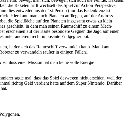
 Das heißt, bewegt man sich, bewegen sich auch die Feinde. Raketen,
en die Raketen trifft wechselt das Spiel zur Action-Perspektive,
nn dies entweder aus der 1st-Person (nur das Fadenkreuz ist
rück. Hier kann man auch Planeten anfliegen, auf der Andross
ei die Spielfläche auf den Planeten insgesamt etwas zu klein
, dies geschieht, in dem man seinen Raumschiff zu einem Mech-
der erscheinen auf der Karte besondere Gegner, die Jagd auf einen
hes unter anderem recht imposante Endgegner bot.
inen, in der sich das Raumschiff verwandeln kann. Man kann
oboter zu verwandeln (außer in einigen Fällen).
bschluss einer Mission hat man keine volle Energie!
mierer sagte mal, dass das Spiel deswegen nicht erschien, weil der
inmal richtig Geld verdient hätte auf dem Super Nintendo. Darüber
hat.
 Polygonen.