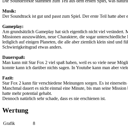
Die Soundeffekte stammen zum Teil aus dem ersten Spiel, was natürlich
Musik:
Der Soundtrack ist gut und passt zum Spiel. Der erste Teil hatte aber
Gameplay:
Am grundsätzlich Gameplay hat sich eigentlich nicht viel verändert. 
Missionen auszuwählen, neue Charaktere, die sogar unterschiedliche 
lediglich auf einigen Planeten, die alle aber ziemlich klein sind und
Schwierigkeitsgrad etwas anders.
Dauerspaß:
Man kann mit Star Fox 2 viel spaß haben, weil es so viele neue Möglic
konnte kann ich darüber nichts sagen. In Youtube kann man aber viel
Fazit:
Star Fox 2 kann für verschiedene Meinungen sorgen. Es ist einerseit
Manchmal dauert es nicht einmal eine Minute, bis man seine Mission been
hatte mehr potential gehabt.
Dennoch natürlich sehr schade, dass es nie erschienen ist.
Wertung
Grafik
8