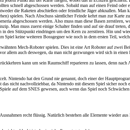
u jedem Punkt auf der Karte fliegen, wobei das in Echtzeit geschieht.
ollten schnell abgeschossen werden. Sobald man auf einen Feind oder eb
weder die Raketen abschießen oder feindliche Jäger abknallen. Man ka
hen) spielen. Nach Abschuss sämtlicher Feinde kehrt man zur Karte zu
orneria abgeschossen werden. Also muss man diese Basen zerstören, wob
inzip. Man muss zuerst einige Schalter finden und auf sie drauf treten
an in den Stützpunkt eindringen um den Kern zu zerstören. Hin und wie
 im Spiel keine weiteren Bossgegner wie noch in dem ersten Teil, welc
wähnten Mech-Roboter spielen. Dies ist eine Art Roboter auf zwei Be
or allem auch deswegen, da man nicht gezwungen wird sich in einen R
urückkehren kann um sein Raumschiff reparieren zu lassen, denn nach A
celt. Nintendo hat den Grund nie genannt, doch einer der Hauptprogram
das nicht nachvollziehbar, da Nintendo mit diesem Spiel sicher noch e
do-Spiele auf dem SNES gewesen, auch wenn das Spiel noch Schwächen 
e Ausnahmen recht flüssig. Natürlich bestehen alle Elemente wieder aus