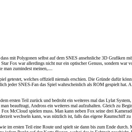
s, dass mit Polygonen selbst auf dem SNES ansehnliche 3D Grafiken mög
 Star Fox war allerdings nicht nur ein optischer Genuss, sondern war v
lte man zumindest meinen,....
piel getestet, welches offiziell niemals erschien. Die Gründe dafür kö
öglich jeder SNES-Fan das Spiel wahrscheinlich als ROM gespielt hat. Al
dem ersten Teil zurück und bedroht ein weiteres mal das Lylat System, 
d man beauftragt, Andross ein weiteres mal aufzuhalten. Gleich zu Begi
s, Fox McCloud spielen muss. Man kann neben Fox seine drei Kamerade
erzeit wechseln kann, was nützlich ist, falls das eigene Raumschiff zu 
e im ersten Teil eine Route und spielt sie dann bis zum Ende durch. M