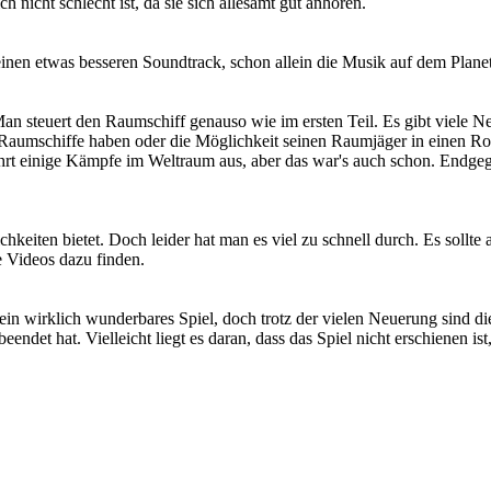
 nicht schlecht ist, da sie sich allesamt gut anhören.
 einen etwas besseren Soundtrack, schon allein die Musik auf dem Plane
Man steuert den Raumschiff genauso wie im ersten Teil. Es gibt viele 
Raumschiffe haben oder die Möglichkeit seinen Raumjäger in einen Robo
 führt einige Kämpfe im Weltraum aus, aber das war's auch schon. Endgeg
hkeiten bietet. Doch leider hat man es viel zu schnell durch. Es sollte
e Videos dazu finden.
s ein wirklich wunderbares Spiel, doch trotz der vielen Neuerung sind
det hat. Vielleicht liegt es daran, dass das Spiel nicht erschienen ist, 