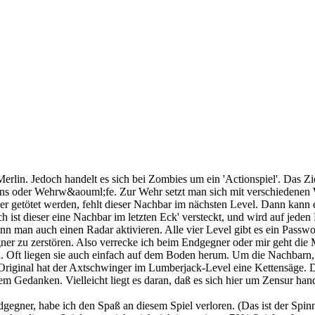
rlin. Jedoch handelt es sich bei Zombies um ein 'Actionspiel'. Das Zie
ns oder Wehrw&aouml;fe. Zur Wehr setzt man sich mit verschiedenen 
ner getötet werden, fehlt dieser Nachbar im nächsten Level. Dann kann
ch ist dieser eine Nachbar im letzten Eck' versteckt, und wird auf jede
 man auch einen Radar aktivieren. Alle vier Level gibt es ein Passwort,
r zu zerstören. Also verrecke ich beim Endgegner oder mir geht die M
Oft liegen sie auch einfach auf dem Boden herum. Um die Nachbarn, d
 Original hat der Axtschwinger im Lumberjack-Level eine Kettensäge. 
m Gedanken. Vielleicht liegt es daran, daß es sich hier um Zensur hand
egner, habe ich den Spaß an diesem Spiel verloren. (Das ist der Spin