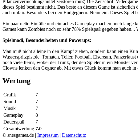
Pflanzenvernichtungsmittel zerstören muß) Die Zeitschrift Videogame
dieses Spiel bestimmt nicht. Das beste an diesem Game ist sicherlich d
auch unfair. Besonders bei den Endgegnern. Neinnein. Dieses Spiel 
Ein paar nette Einfälle und einfaches Gameplay machen noch lange ke
Games kann Zombies noch so sehr 78% Spielspaß gegeben haben... Wer
Spielmodi, Besonderheiten und Powerups:
Man muß nicht alleine in den Kampf ziehen, sondern kann einen Kump
Wasserspritzpistole, Tomaten, Teller, Football, Eiscream, Panzerfaus
noch viele Items, wobei der Trunk, der den Spieler in ein Monster ver
Clowns lenken den Gegner ab. Mit etwas Glück kommt man auch in e
Wertung
Grafik
7
Sound
7
Musik
7
Gameplay
8
Dauerspaß
7
Gesamtwertung
7.0
© snesgames.de |
Impressum
|
Datenschutz