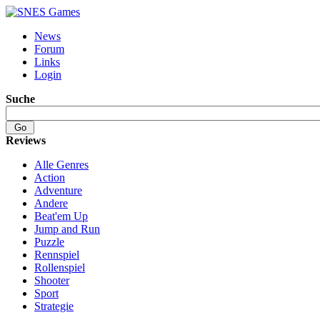
News
Forum
Links
Login
Suche
Reviews
Alle Genres
Action
Adventure
Andere
Beat'em Up
Jump and Run
Puzzle
Rennspiel
Rollenspiel
Shooter
Sport
Strategie