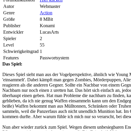
Autor
Webmaster
Genre
Action
Größe
8 MBit
Publisher
Konami
Entwickler
LucasArts
Spieler
2
Level
55
Schwierigkeitsgrad
1
Features
Passwortsystem
Das Spiel:
Dieses Spiel sieht man aus der Vogelperspektive, ähnlich wie Young Me
'einsammelt'. Dabei kämpft man gegen Zombies, Mörderpuppen, Alie
reagieren als die anderen Gegner. Sollte ein Nachbar von einem Geg
Nachbarn nur noch einen z uretten hat. Das hört sich einfach an, jedo
überhaupt einen geben. Hat man Probleme die nachbarn zu finden, kann
geblieben, da ich nie genug Waffen einsammeln kann um den Endgegne
beiße) Waffen bekommt man aus Mülltonnen, Schränken oder Truhen. 
sammeln, weil die Panzerfaus auch nicht unendlich Munition hat. Im
kommen durfte. Aber warum fühle ich mich nur so verarscht, bei diese
Nun aber wieder zurück zum Spiel. Wegen diesem unbesiegbaren Endg