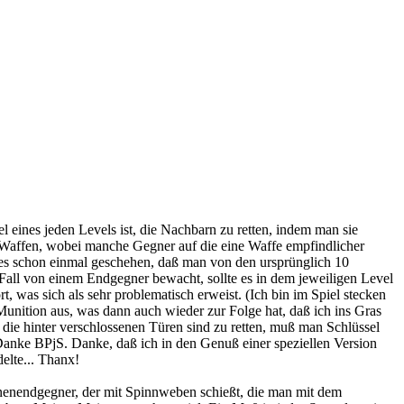
l eines jeden Levels ist, die Nachbarn zu retten, indem man sie
Waffen, wobei manche Gegner auf die eine Waffe empfindlicher
 es schon einmal geschehen, daß man von den ursprünglich 10
n Fall von einem Endgegner bewacht, sollte es in dem jeweiligen Level
 was sich als sehr problematisch erweist. (Ich bin im Spiel stecken
unition aus, was dann auch wieder zur Folge hat, daß ich ins Gras
ie hinter verschlossenen Türen sind zu retten, muß man Schlüssel
Danke BPjS. Danke, daß ich in den Genuß einer speziellen Version
elte... Thanx!
nenendgegner, der mit Spinnweben schießt, die man mit dem