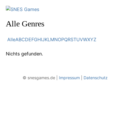
Alle Genres
Alle
A
B
C
D
E
F
G
H
I
J
K
L
M
N
O
P
Q
R
S
T
U
V
W
X
Y
Z
Nichts gefunden.
© snesgames.de |
Impressum
|
Datenschutz